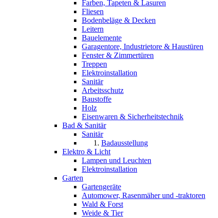
Farben, Tapeten & Lasuren
Fliesen
Bodenbeläge & Decken
Leitern
Bauelemente
Garagentore, Industrietore & Haustüren
Fenster & Zimmertüren
Treppen
Elektroinstallation
Sanitär
Arbeitsschutz
Baustoffe
Holz
Eisenwaren & Sicherheitstechnik
Bad & Sanitär
Sanitär
Badausstellung
Elektro & Licht
Lampen und Leuchten
Elektroinstallation
Garten
Gartengeräte
Automower, Rasenmäher und -traktoren
Wald & Forst
Weide & Tier