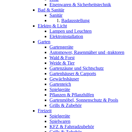
Eisenwaren & Sicherheitstechnik
Bad & Sanitär
Sanitär
Badausstellung
Elektro & Licht
Lampen und Leuchten
Elektroinstallation
Garten
Gartengeräte
Automower, Rasenmäher und -traktoren
Wald & Forst
Weide & Tier
Gartenzäune und Sichtschutz
Gartenhäuser & Carports
Gewächshäuser
Gartenteich
Spielgeräte
Pflanzen & Pflanzhilfen
Gartenmöbel, Sonnenschutz & Pools
Grills & Zubehör
Freizeit
Spielgeräte
Spielwaren
KFZ & Fahrradzubehör
Grills & Zubehör