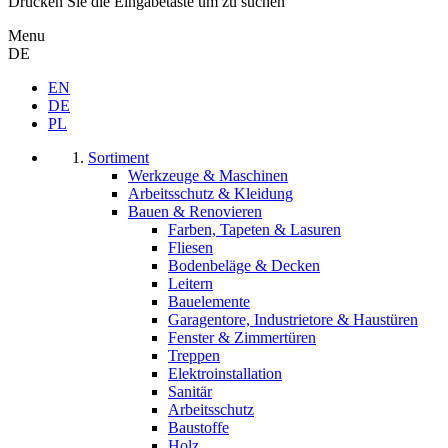
Drücken Sie die Eingabetaste um zu suchen
Menu
DE
EN
DE
PL
Sortiment
Werkzeuge & Maschinen
Arbeitsschutz & Kleidung
Bauen & Renovieren
Farben, Tapeten & Lasuren
Fliesen
Bodenbeläge & Decken
Leitern
Bauelemente
Garagentore, Industrietore & Haustüren
Fenster & Zimmertüren
Treppen
Elektroinstallation
Sanitär
Arbeitsschutz
Baustoffe
Holz