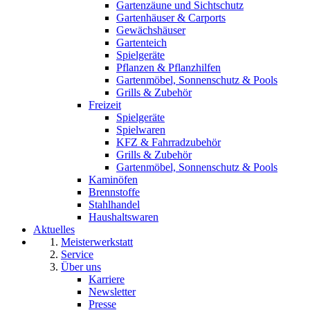
Gartenzäune und Sichtschutz
Gartenhäuser & Carports
Gewächshäuser
Gartenteich
Spielgeräte
Pflanzen & Pflanzhilfen
Gartenmöbel, Sonnenschutz & Pools
Grills & Zubehör
Freizeit
Spielgeräte
Spielwaren
KFZ & Fahrradzubehör
Grills & Zubehör
Gartenmöbel, Sonnenschutz & Pools
Kaminöfen
Brennstoffe
Stahlhandel
Haushaltswaren
Aktuelles
Meisterwerkstatt
Service
Über uns
Karriere
Newsletter
Presse