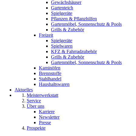
Gewächshäuser
Gartenteich
Spielgeräte
Pflanzen & Pflanzhilfen
Gartenmöbel, Sonnenschutz & Pools
Grills & Zubehör
Freizeit
Spielgeräte
Spielwaren
KFZ & Fahrradzubehör
Grills & Zubehör
Gartenmöbel, Sonnenschutz & Pools
Kaminöfen
Brennstoffe
Stahlhandel
Haushaltswaren
Aktuelles
Meisterwerkstatt
Service
Über uns
Karriere
Newsletter
Presse
Prospekte