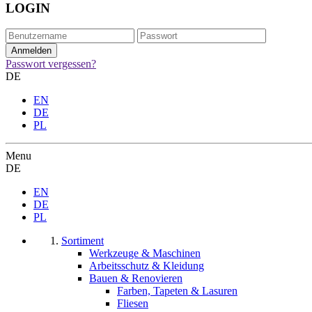
LOGIN
Passwort vergessen?
DE
EN
DE
PL
Menu
DE
EN
DE
PL
Sortiment
Werkzeuge & Maschinen
Arbeitsschutz & Kleidung
Bauen & Renovieren
Farben, Tapeten & Lasuren
Fliesen