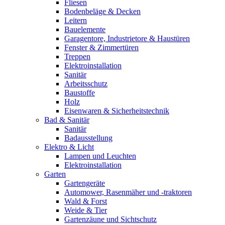
Fliesen
Bodenbeläge & Decken
Leitern
Bauelemente
Garagentore, Industrietore & Haustüren
Fenster & Zimmertüren
Treppen
Elektroinstallation
Sanitär
Arbeitsschutz
Baustoffe
Holz
Eisenwaren & Sicherheitstechnik
Bad & Sanitär
Sanitär
Badausstellung
Elektro & Licht
Lampen und Leuchten
Elektroinstallation
Garten
Gartengeräte
Automower, Rasenmäher und -traktoren
Wald & Forst
Weide & Tier
Gartenzäune und Sichtschutz