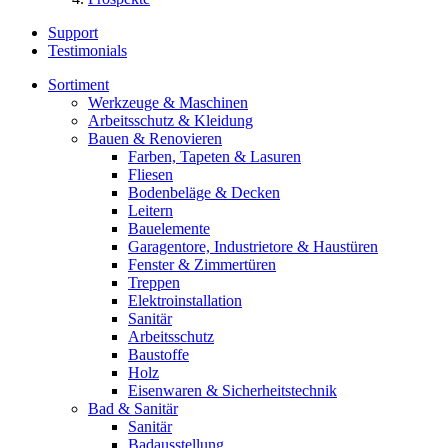
Support
Testimonials
Sortiment
Werkzeuge & Maschinen
Arbeitsschutz & Kleidung
Bauen & Renovieren
Farben, Tapeten & Lasuren
Fliesen
Bodenbeläge & Decken
Leitern
Bauelemente
Garagentore, Industrietore & Haustüren
Fenster & Zimmertüren
Treppen
Elektroinstallation
Sanitär
Arbeitsschutz
Baustoffe
Holz
Eisenwaren & Sicherheitstechnik
Bad & Sanitär
Sanitär
Badausstellung