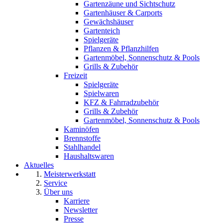
Gartenzäune und Sichtschutz
Gartenhäuser & Carports
Gewächshäuser
Gartenteich
Spielgeräte
Pflanzen & Pflanzhilfen
Gartenmöbel, Sonnenschutz & Pools
Grills & Zubehör
Freizeit
Spielgeräte
Spielwaren
KFZ & Fahrradzubehör
Grills & Zubehör
Gartenmöbel, Sonnenschutz & Pools
Kaminöfen
Brennstoffe
Stahlhandel
Haushaltswaren
Aktuelles
Meisterwerkstatt
Service
Über uns
Karriere
Newsletter
Presse