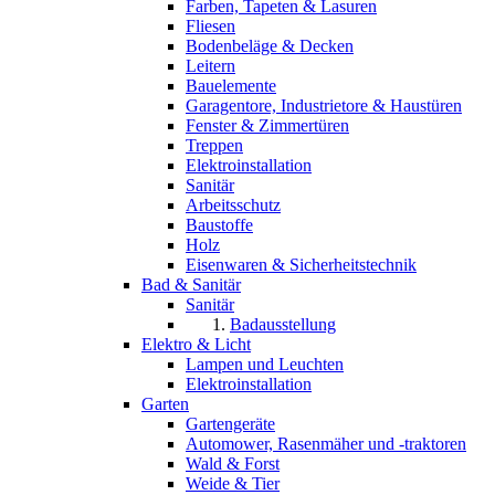
Farben, Tapeten & Lasuren
Fliesen
Bodenbeläge & Decken
Leitern
Bauelemente
Garagentore, Industrietore & Haustüren
Fenster & Zimmertüren
Treppen
Elektroinstallation
Sanitär
Arbeitsschutz
Baustoffe
Holz
Eisenwaren & Sicherheitstechnik
Bad & Sanitär
Sanitär
Badausstellung
Elektro & Licht
Lampen und Leuchten
Elektroinstallation
Garten
Gartengeräte
Automower, Rasenmäher und -traktoren
Wald & Forst
Weide & Tier