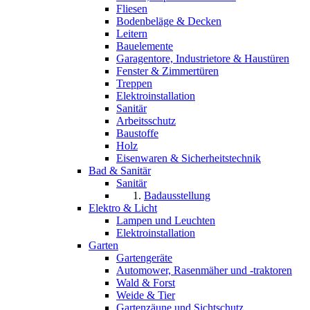
Fliesen
Bodenbeläge & Decken
Leitern
Bauelemente
Garagentore, Industrietore & Haustüren
Fenster & Zimmertüren
Treppen
Elektroinstallation
Sanitär
Arbeitsschutz
Baustoffe
Holz
Eisenwaren & Sicherheitstechnik
Bad & Sanitär
Sanitär
Badausstellung
Elektro & Licht
Lampen und Leuchten
Elektroinstallation
Garten
Gartengeräte
Automower, Rasenmäher und -traktoren
Wald & Forst
Weide & Tier
Gartenzäune und Sichtschutz